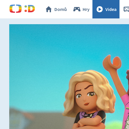
Domů
Hry
Videa