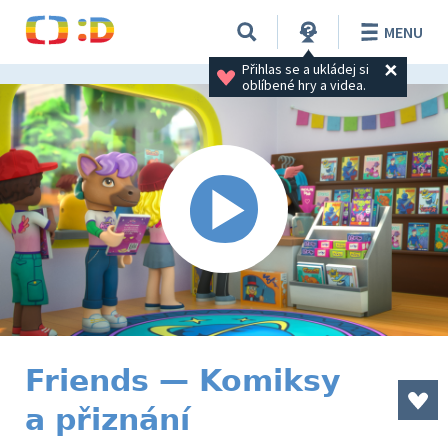
MENU
Přihlas se a ukládej si 
oblíbené hry a videa.
Friends — Komiksy
a přiznání