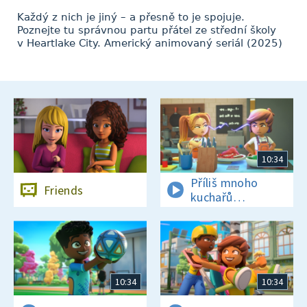
Každý z nich je jiný – a přesně to je spojuje.
Poznejte tu správnou partu přátel ze střední školy
v Heartlake City. Americký animovaný seriál (2025)
10:34
Příliš mnoho
Friends
kuchařů
(v kuchyni)
10:34
10:34