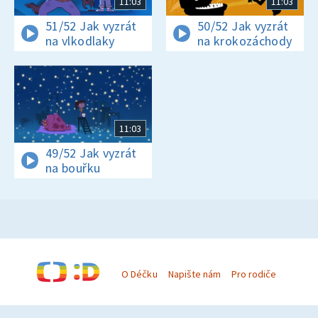
11:03
11:03
51/52 Jak vyzrát
50/52 Jak vyzrát
na vlkodlaky
na krokozáchody
11:03
49/52 Jak vyzrát
na bouřku
O Déčku
Napište nám
Pro rodiče
© Česká televize 1996–2026
O cookies na Déčku