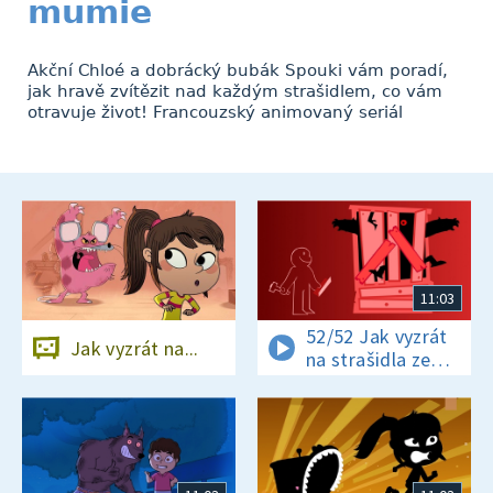
mumie
Akční Chloé a dobrácký bubák Spouki vám poradí,
jak hravě zvítězit nad každým strašidlem, co vám
otravuje život! Francouzský animovaný seriál
11:03
52/52 Jak vyzrát
Jak vyzrát na...
na strašidla ze
skříně