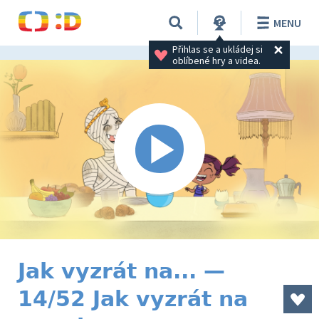
MENU
Přihlas se a ukládej si 
oblíbené hry a videa.
Jak vyzrát na... —
14/52 Jak vyzrát na