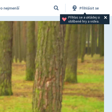
ro nejmenší
Přihlásit se
Přihlas se a ukládej si 
oblíbené hry a videa.