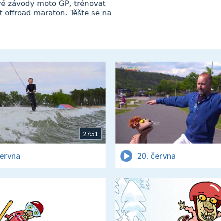
ové závody moto GP, trénovat
offroad maraton. Těšte se na
27:51
června
20. června