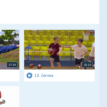
27:39
28:10
13. června