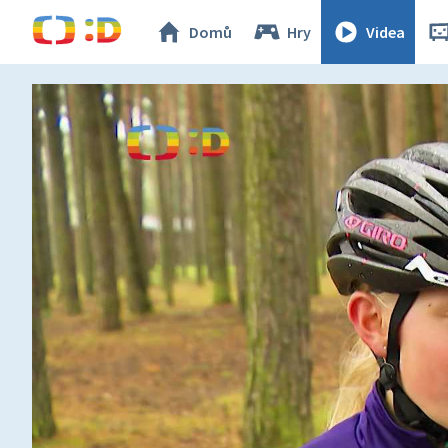
Domů
Hry
Videa