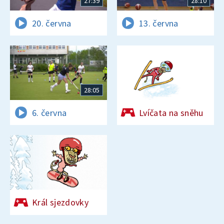
27:39
28:10
20. června
13. června
28:05
6. června
Lvíčata na sněhu
Král sjezdovky