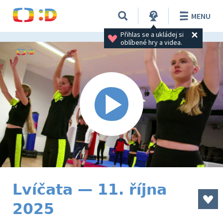
MENU
Přihlas se a ukládej si 
oblíbené hry a videa.
Lvíčata — 11. října
2025