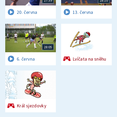
27:39
28:10
20. června
13. června
28:05
6. června
Lvíčata na sněhu
Král sjezdovky