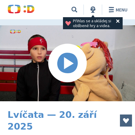
MENU
Přihlas se a ukládej si 
oblíbené hry a videa.
Lvíčata — 20. září
2025