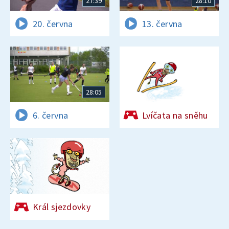
27:39
28:10
20. června
13. června
28:05
6. června
Lvíčata na sněhu
Král sjezdovky