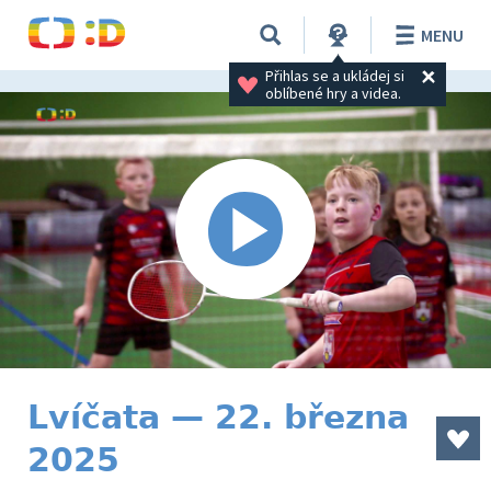
MENU
Přihlas se a ukládej si 
oblíbené hry a videa.
Lvíčata — 22. března
2025