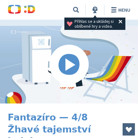
MENU
Přihlas se a ukládej si 
oblíbené hry a videa.
Fantazíro — 4/8
Žhavé tajemství