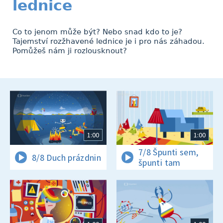
lednice
Co to jenom může být? Nebo snad kdo to je?
Tajemství rozžhavené lednice je i pro nás záhadou.
Pomůžeš nám ji rozlousknout?
1:00
1:00
7/8 Špunti sem,
8/8 Duch prázdnin
špunti tam