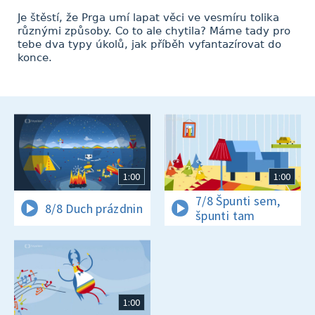
Je štěstí, že Prga umí lapat věci ve vesmíru tolika
různými způsoby. Co to ale chytila? Máme tady pro
tebe dva typy úkolů, jak příběh vyfantazírovat do
konce.
1:00
1:00
7/8 Špunti sem,
8/8 Duch prázdnin
špunti tam
1:00