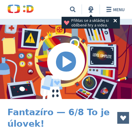
MENU
Přihlas se a ukládej si 
oblíbené hry a videa.
Fantazíro — 6/8 To je
úlovek!