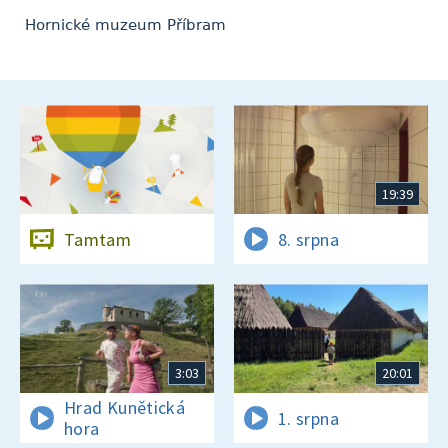
Hornické muzeum Příbram
19:39
Tamtam
8. srpna
3:03
20:01
Hrad Kunětická
1. srpna
hora