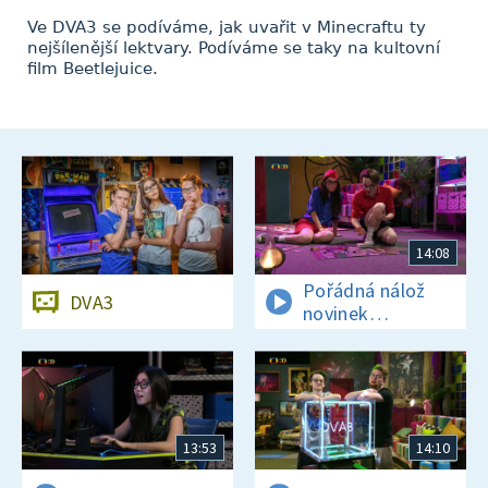
Ve DVA3 se podíváme, jak uvařit v Minecraftu ty
nejšílenější lektvary. Podíváme se taky na kultovní
film Beetlejuice.
14:08
Pořádná nálož
DVA3
novinek
a zajímavostí
13:53
14:10