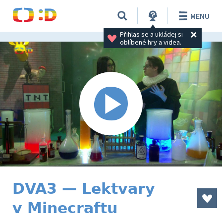
MENU
Přihlas se a ukládej si 
oblíbené hry a videa.
DVA3 — Lektvary
v Minecraftu