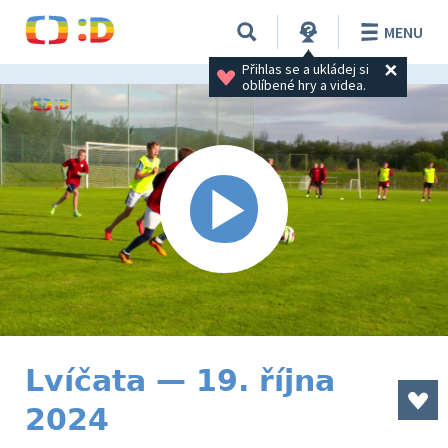
MENU
Přihlas se a ukládej si 
oblíbené hry a videa.
Lvíčata — 19. října
2024