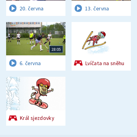
20. června
13. června
28:05
6. června
Lvíčata na sněhu
Král sjezdovky