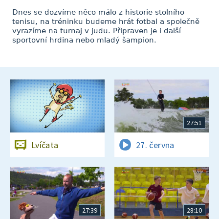
Dnes se dozvíme něco málo z historie stolního
tenisu, na tréninku budeme hrát fotbal a společně
vyrazíme na turnaj v judu. Připraven je i další
sportovní hrdina nebo mladý šampion.
27:51
Lvíčata
27. června
27:39
28:10