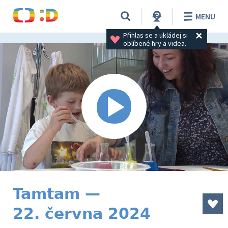
MENU
Přihlas se a ukládej si 
oblíbené hry a videa.
Tamtam —
22. června 2024