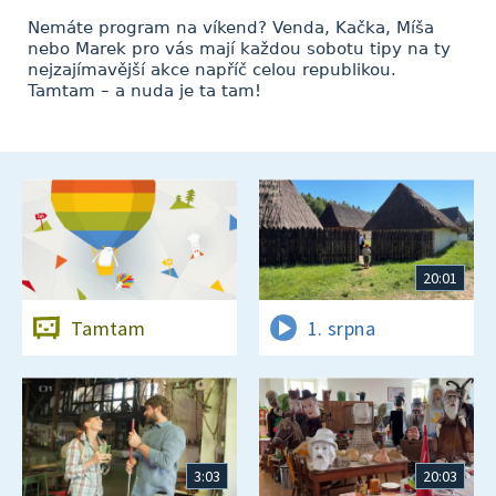
Nemáte program na víkend? Venda, Kačka, Míša
nebo Marek pro vás mají každou sobotu tipy na ty
nejzajímavější akce napříč celou republikou.
Tamtam – a nuda je ta tam!
20:01
Tamtam
1. srpna
3:03
20:03