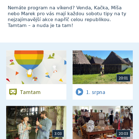
Nemáte program na víkend? Venda, Kačka, Míša
nebo Marek pro vás mají každou sobotu tipy na ty
nejzajímavější akce napříč celou republikou.
Tamtam – a nuda je ta tam!
20:01
Tamtam
1. srpna
3:03
20:03