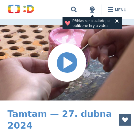
MENU
Přihlas se a ukládej si 
oblíbené hry a videa.
Tamtam — 27. dubna
2024