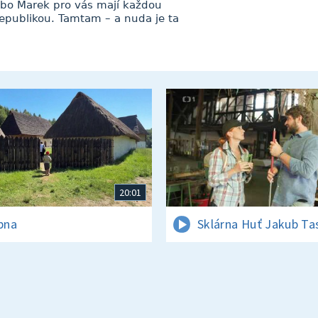
bo Marek pro vás mají každou
republikou. Tamtam – a nuda je ta
20:01
rpna
Sklárna Huť Jakub Ta