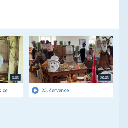
3:03
20:03
sice
25. července