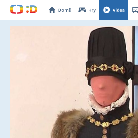
Domů
Hry
Videa