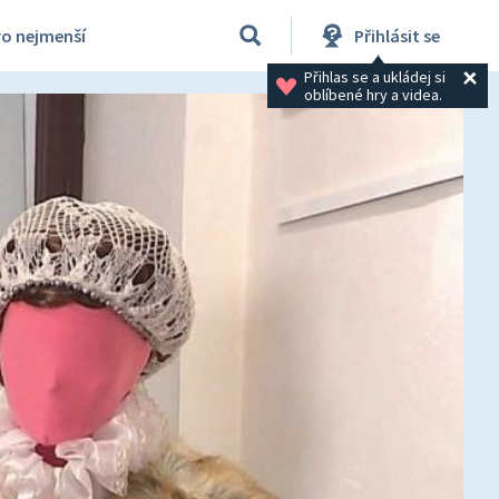
ro nejmenší
Přihlásit se
Přihlas se a ukládej si 
oblíbené hry a videa.