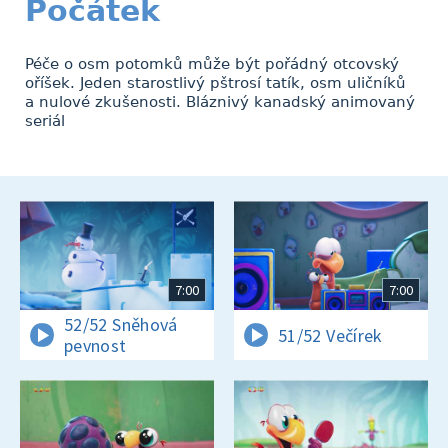
Počátek
Péče o osm potomků může být pořádný otcovský
oříšek. Jeden starostlivý pštrosí tatík, osm uličníků
a nulové zkušenosti. Bláznivý kanadský animovaný
seriál
7:00
7:00
52/52 Sněhová
51/52 Večírek
pevnost