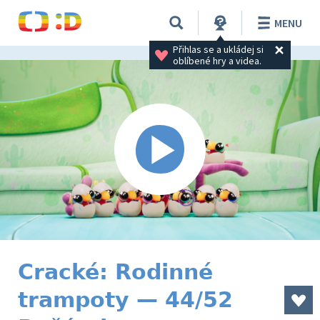
MENU
Přihlas se a ukládej si 
oblíbené hry a videa.
Cracké: Rodinné
trampoty — 44/52