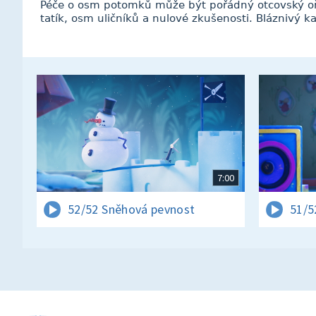
Péče o osm potomků může být pořádný otcovský oříš
tatík, osm uličníků a nulové zkušenosti. Bláznivý 
7:00
52/52 Sněhová pevnost
51/5