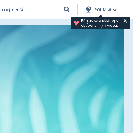
ro nejmenší
Přihlásit se
Přihlas se a ukládej si 
oblíbené hry a videa.