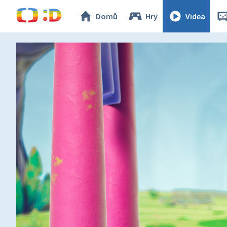
Domů
Hry
Videa