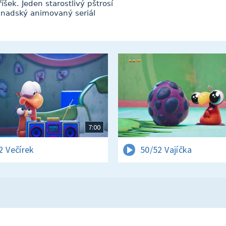
ek. Jeden starostlivý pštrosí
kanadský animovaný seriál
7:00
2 Večírek
50/52 Vajíčka