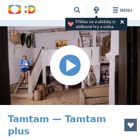
MENU
Přihlas se a ukládej si 
oblíbené hry a videa.
Tamtam — Tamtam
plus