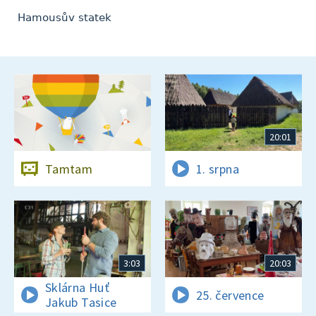
Hamousův statek
20:01
Tamtam
1. srpna
3:03
20:03
Sklárna Huť
25. července
Jakub Tasice