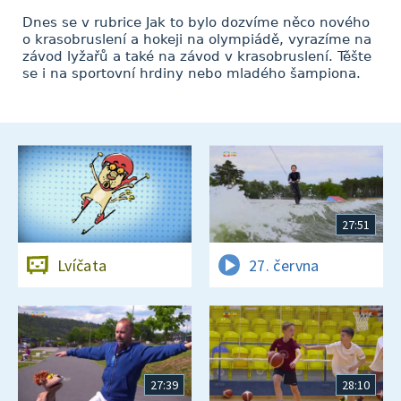
Dnes se v rubrice Jak to bylo dozvíme něco nového
o krasobruslení a hokeji na olympiádě, vyrazíme na
závod lyžařů a také na závod v krasobruslení. Těšte
se i na sportovní hrdiny nebo mladého šampiona.
27:51
Lvíčata
27. června
27:39
28:10