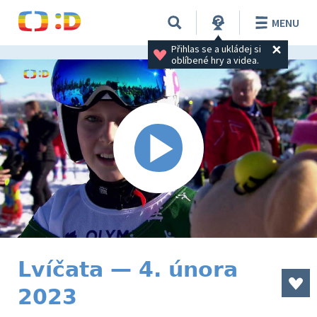
MENU
Přihlas se a ukládej si 
oblíbené hry a videa.
Lvíčata — 4. února
2023