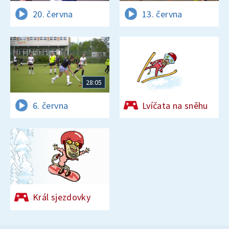
20. června
13. června
28:05
6. června
Lvíčata na sněhu
Král sjezdovky