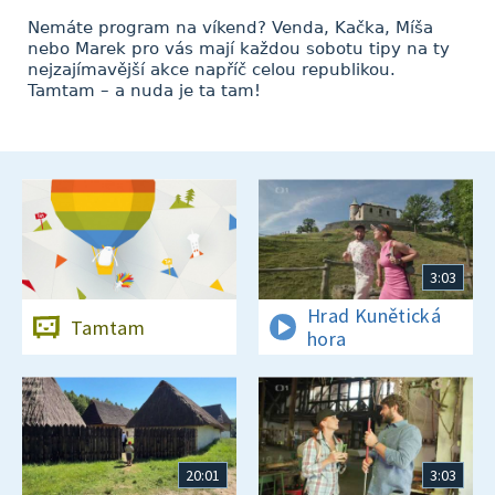
Nemáte program na víkend? Venda, Kačka, Míša
nebo Marek pro vás mají každou sobotu tipy na ty
nejzajímavější akce napříč celou republikou.
Tamtam – a nuda je ta tam!
3:03
Hrad Kunětická
Tamtam
hora
20:01
3:03