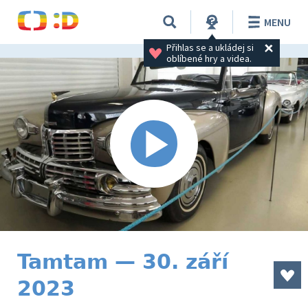
MENU
Přihlas se a ukládej si 
oblíbené hry a videa.
Tamtam — 30. září
2023