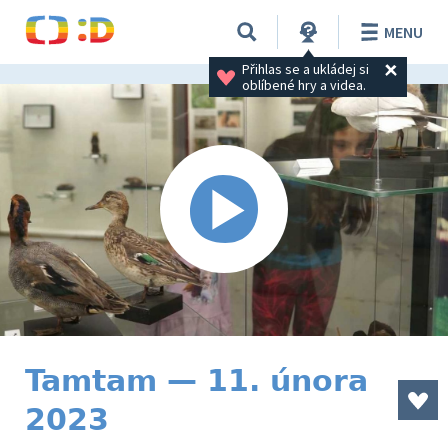
MENU
Přihlas se a ukládej si 
oblíbené hry a videa.
Tamtam — 11. února
2023