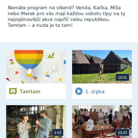
Nemáte program na víkend? Venda, Kačka, Míša
nebo Marek pro vás mají každou sobotu tipy na ty
nejzajímavější akce napříč celou republikou.
Tamtam – a nuda je ta tam!
20:01
Tamtam
1. srpna
3:03
20:03