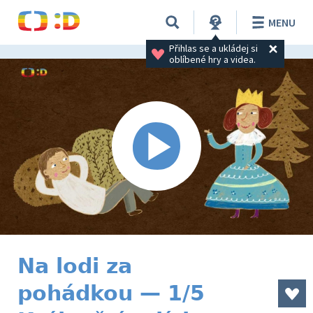
MENU
Přihlas se a ukládej si 
oblíbené hry a videa.
Na lodi za
pohádkou — 1/5