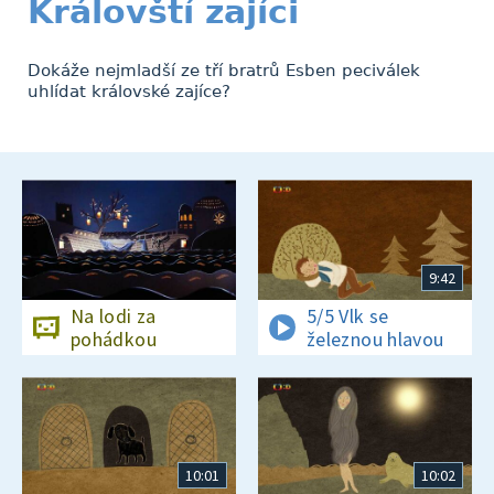
Královští zajíci
Dokáže nejmladší ze tří bratrů Esben peciválek
uhlídat královské zajíce?
9:42
Na lodi za
5/5 Vlk se
pohádkou
železnou hlavou
10:01
10:02