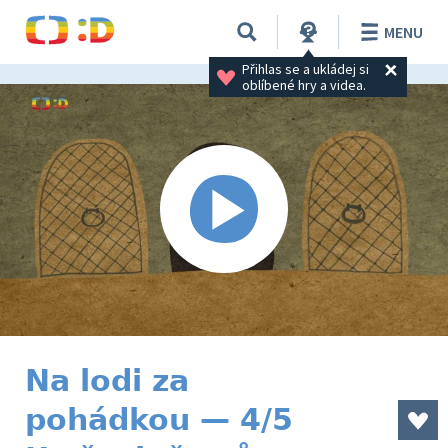
MENU
Přihlas se a ukládej si 
oblíbené hry a videa.
Na lodi za
pohádkou — 4/5