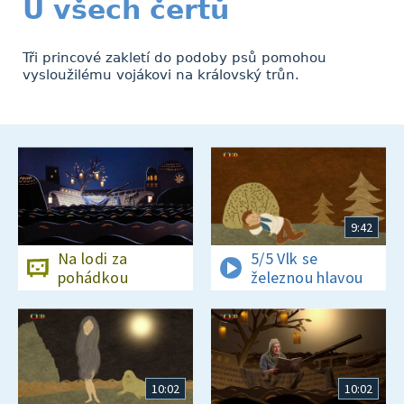
U všech čertů
Tři princové zakletí do podoby psů pomohou
vysloužilému vojákovi na královský trůn.
9:42
Na lodi za
5/5 Vlk se
pohádkou
železnou hlavou
10:02
10:02