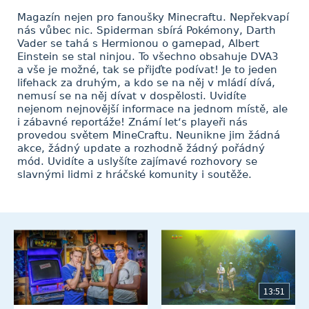
Magazín nejen pro fanoušky Minecraftu. Nepřekvapí
nás vůbec nic. Spiderman sbírá Pokémony, Darth
Vader se tahá s Hermionou o gamepad, Albert
Einstein se stal ninjou. To všechno obsahuje DVA3
a vše je možné, tak se přijďte podívat! Je to jeden
lifehack za druhým, a kdo se na něj v mládí dívá,
nemusí se na něj dívat v dospělosti. Uvidíte
nejenom nejnovější informace na jednom místě, ale
i zábavné reportáže! Známí let‘s playeři nás
provedou světem MineCraftu. Neunikne jim žádná
akce, žádný update a rozhodně žádný pořádný
mód. Uvidíte a uslyšíte zajímavé rozhovory se
slavnými lidmi z hráčské komunity i soutěže.
13:51