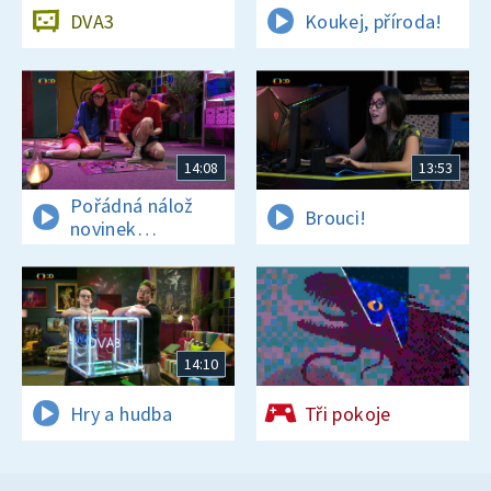
DVA3
Koukej, příroda!
14:08
13:53
Pořádná nálož
Brouci!
novinek
a zajímavostí
14:10
Hry a hudba
Tři pokoje