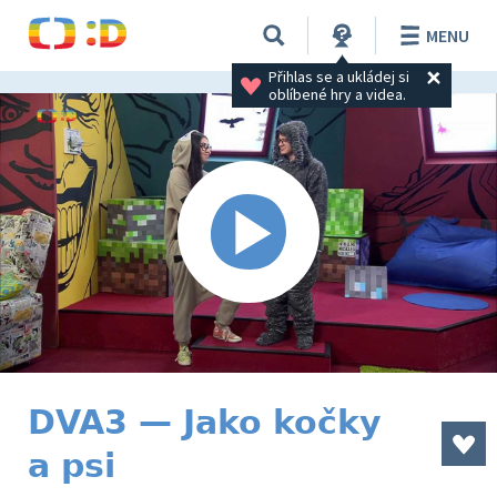
MENU
Přihlas se a ukládej si 
oblíbené hry a videa.
DVA3 — Jako kočky
a psi