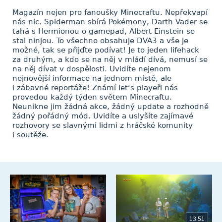
Magazín nejen pro fanoušky Minecraftu. Nepřekvapí
nás nic. Spiderman sbírá Pokémony, Darth Vader se
tahá s Hermionou o gamepad, Albert Einstein se
stal ninjou. To všechno obsahuje DVA3 a vše je
možné, tak se přijďte podívat! Je to jeden lifehack
za druhým, a kdo se na něj v mládí dívá, nemusí se
na něj dívat v dospělosti. Uvidíte nejenom
nejnovější informace na jednom místě, ale
i zábavné reportáže! Známí let‘s playeři nás
provedou každý týden světem Minecraftu.
Neunikne jim žádná akce, žádný update a rozhodně
žádný pořádný mód. Uvidíte a uslyšíte zajímavé
rozhovory se slavnými lidmi z hráčské komunity
i soutěže.
13:51