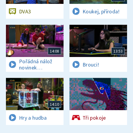
DVA3
Koukej, příroda!
14:08
13:53
Pořádná nálož
Brouci!
novinek
a zajímavostí
14:10
Hry a hudba
Tři pokoje