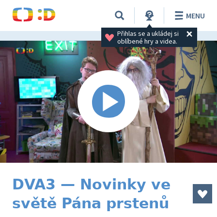
MENU
Přihlas se a ukládej si 
oblíbené hry a videa.
DVA3 — Novinky ve
světě Pána prstenů