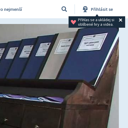
ro nejmenší
Přihlásit se
Přihlas se a ukládej si 
oblíbené hry a videa.