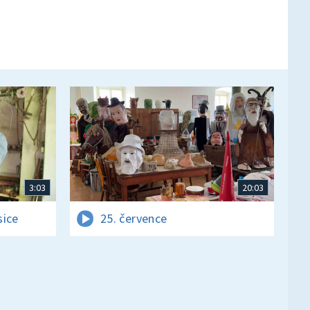
3:03
20:03
sice
25. července