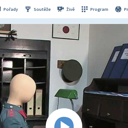
Pořady
Soutěže
Živě
Program
P