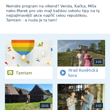
Nemáte program na víkend? Venda, Kačka, Míša
nebo Marek pro vás mají každou sobotu tipy na ty
nejzajímavější akce napříč celou republikou.
Tamtam - a nuda je ta tam!
3:03
Hrad Kunětická
Tamtam
hora
20:01
3:03