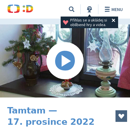
MENU
Přihlas se a ukládej si 
oblíbené hry a videa.
Tamtam —
17. prosince 2022