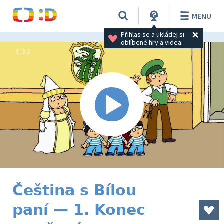
MENU
Přihlas se a ukládej si 
oblíbené hry a videa.
Čeština s Bílou
paní — 1. Konec