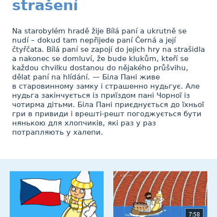
strašení
Na starobylém hradě žije Bílá paní a ukrutně se
nudí – dokud tam nepřijede paní Černá a její
čtyřčata. Bílá paní se zapojí do jejich hry na strašidla
a nakonec se domluví, že bude klukům, kteří se
každou chvilku dostanou do nějakého průšvihu,
dělat paní na hlídání. — Біла Пані живе
в старовинному замку і страшенно нудьгує. Але
нудьга закінчується із приїздом пані Чорної із
чотирма дітьми. Біла Пані приєднується до їхньої
гри в привиди і врешті-решт погоджується бути
нянькою для хлопчиків, які раз у раз
потрапляють у халепи.
7:58