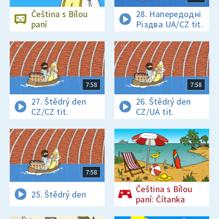
Čeština s Bílou
28. Напередодні
paní
Різдва UA/CZ tit.
7:58
7:58
27. Štědrý den
26. Štědrý den
CZ/CZ tit.
CZ/UA tit.
7:58
Čeština s Bílou
25. Štědrý den
paní: Čítanka