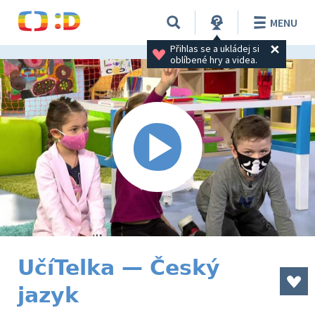
MENU
Přihlas se a ukládej si 
oblíbené hry a videa.
UčíTelka — Český
jazyk