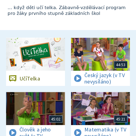
... když děti učí telka. Zábavně-vzdělávací program
pro žáky prvního stupně základních škol
44:53
Český jazyk (v TV
UčíTelka
nevysíláno)
45:02
45:21
Člověk a jeho
Matematika (v TV
svět (v TV
nevysíláno)