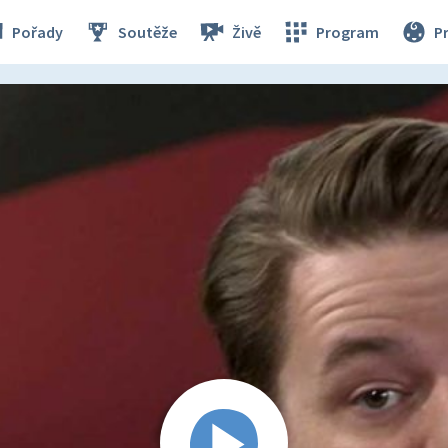
Pořady
Soutěže
Živě
Program
P