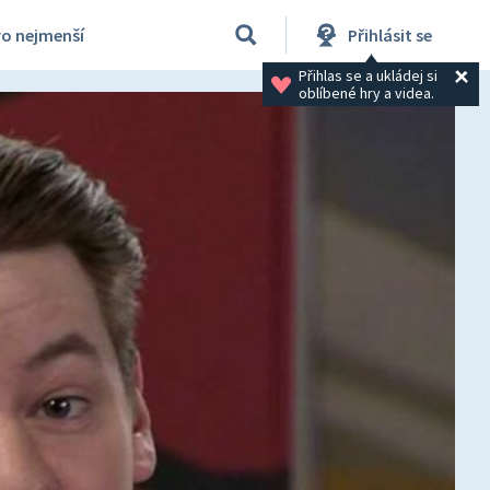
ro nejmenší
Přihlásit se
Přihlas se a ukládej si 
oblíbené hry a videa.