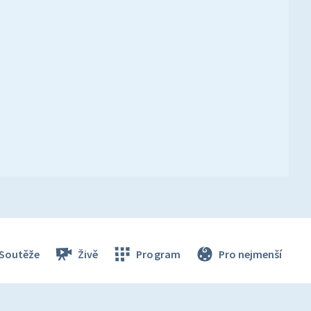
Soutěže
Živě
Program
Pro nejmenší