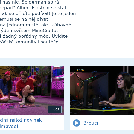
 nás nic. Spiderman sbírá
pad? Albert Einstein se stal
ak se přijďte podívat! Je to jeden
emusí se na něj dívat
 na jednom místě, ale i zábavné
 týden světem MineCraftu.
ě žádný pořádný mód. Uvidíte
hráčské komunity i soutěže.
14:08
dná nálož novinek
Brouci!
jímavostí