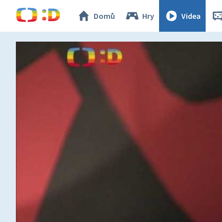
Domů
Hry
Videa