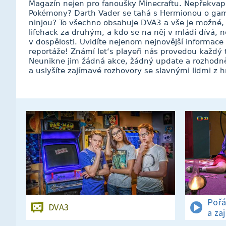
Magazín nejen pro fanoušky Minecraftu. Nepřekvapí
Pokémony? Darth Vader se tahá s Hermionou o game
ninjou? To všechno obsahuje DVA3 a vše je možné, t
lifehack za druhým, a kdo se na něj v mládí dívá, n
v dospělosti. Uvidíte nejenom nejnovější informace
reportáže! Známí let‘s playeři nás provedou každý
Neunikne jim žádná akce, žádný update a rozhodn
a uslyšíte zajímavé rozhovory se slavnými lidmi z 
Pořá
DVA3
a za