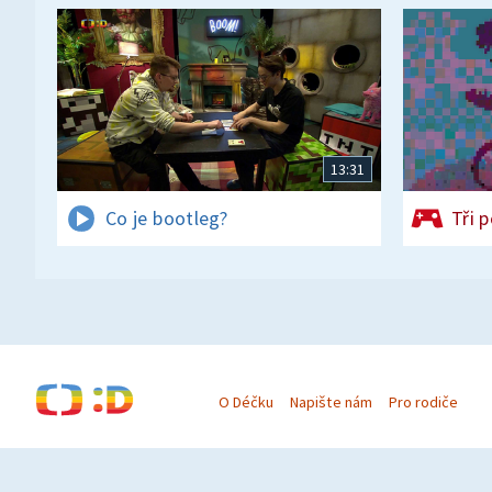
13:31
Co je bootleg?
Tři 
O Déčku
Napište nám
Pro rodiče