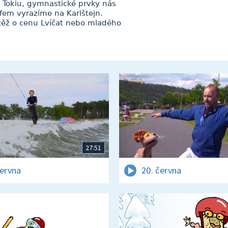
 Tokiu, gymnastické prvky nás
lfem vyrazíme na Karlštejn.
těž o cenu Lvíčat nebo mladého
27:51
června
20. června