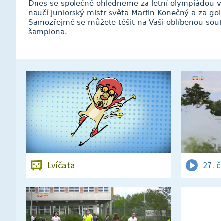
Dnes se společně ohlédneme za letní olympiádou v
naučí juniorský mistr světa Martin Konečný a za go
Samozřejmě se můžete těšit na Vaši oblíbenou sou
šampiona.
Lvíčata
27. 