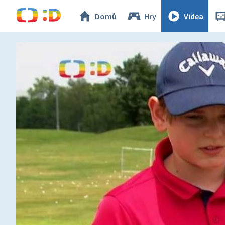
Domů
Hry
Videa