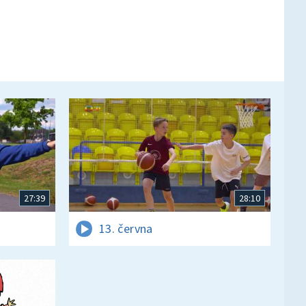
27:39
28:10
13. června