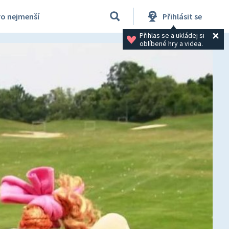
ro nejmenší
Přihlásit se
Přihlas se a ukládej si 
oblíbené hry a videa.