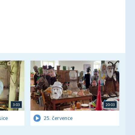
3:03
20:03
sice
25. července