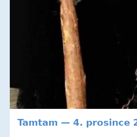
Tamtam — 4. prosince 