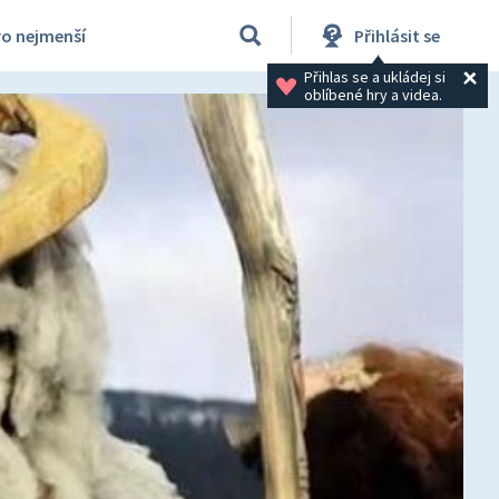
ro nejmenší
Přihlásit se
Přihlas se a ukládej si 
oblíbené hry a videa.