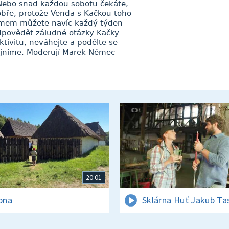
? Nebo snad každou sobotu čekáte,
bře, protože Venda s Kačkou toho
tamem můžete navíc každý týden
odpovědět záludné otázky Kačky
tivitu, neváhejte a podělte se
řejníme. Moderují Marek Němec
20:01
rpna
Sklárna Huť Jakub Ta