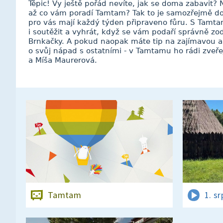
Těpic! Vy ještě pořád nevíte, jak se doma zabavit
až co vám poradí Tamtam? Tak to je samozřejmě do
pro vás mají každý týden připraveno fůru. S Tam
i soutěžit a vyhrát, když se vám podaří správně z
Brnkačky. A pokud naopak máte tip na zajímavou ak
o svůj nápad s ostatními - v Tamtamu ho rádi zve
a Míša Maurerová.
Tamtam
1. s