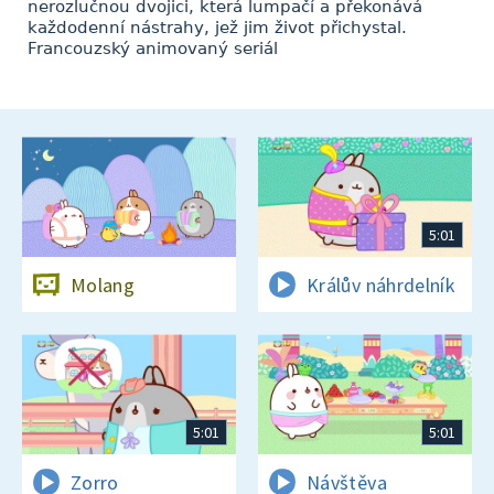
nerozlučnou dvojici, která lumpačí a překonává
každodenní nástrahy, jež jim život přichystal.
Francouzský animovaný seriál
5:01
Molang
Králův náhrdelník
5:01
5:01
Zorro
Návštěva