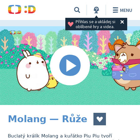
MENU
Přihlas se a ukládej si 
oblíbené hry a videa.
Molang — Růže
Buclatý králík Molang a kuřátko Piu Piu tvoří