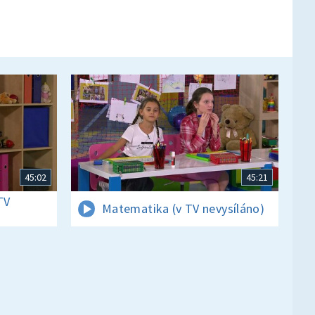
45:02
45:21
TV
Matematika (v TV nevysíláno)