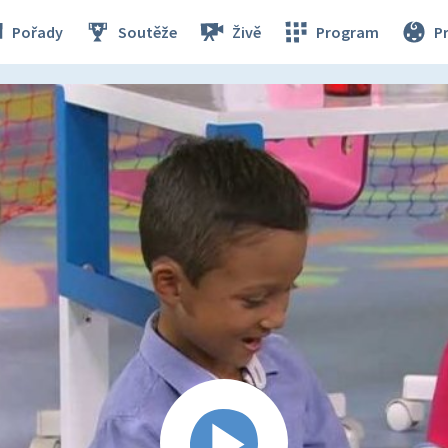
Pořady
Soutěže
Živě
Program
P