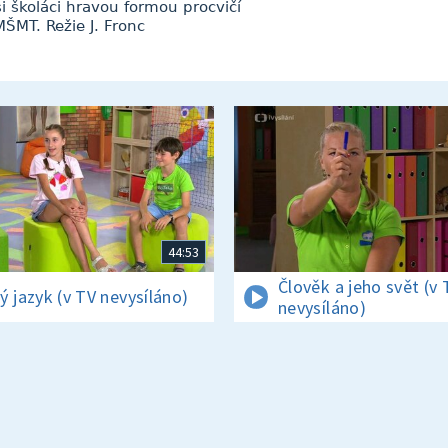
 si školáci hravou formou procvičí
ŠMT. Režie J. Fronc
44:53
Člověk a jeho svět (v 
ý jazyk (v TV nevysíláno)
nevysíláno)