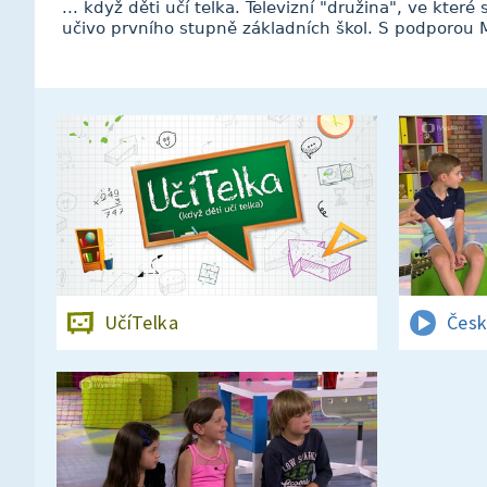
... když děti učí telka. Televizní "družina", ve které
učivo prvního stupně základních škol. S podporou M
UčíTelka
Česk