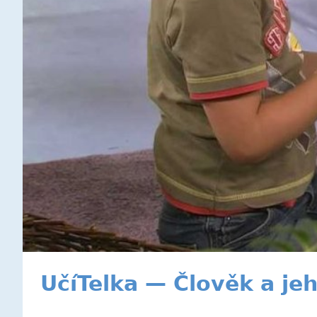
UčíTelka — Člověk a je