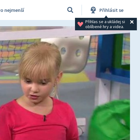
ro nejmenší
Přihlásit se
Přihlas se a ukládej si 
oblíbené hry a videa.