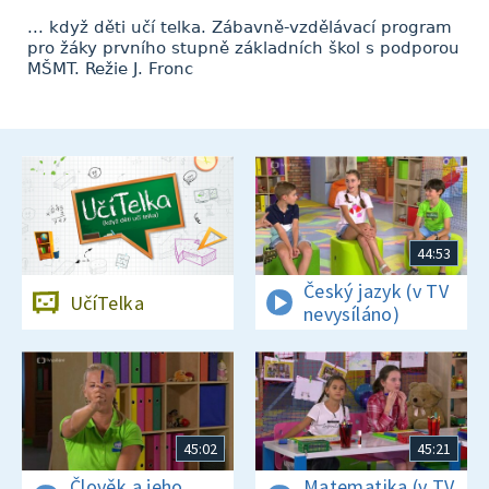
... když děti učí telka. Zábavně-vzdělávací program
pro žáky prvního stupně základních škol s podporou
MŠMT. Režie J. Fronc
44:53
Český jazyk (v TV
UčíTelka
nevysíláno)
45:02
45:21
Člověk a jeho
Matematika (v TV