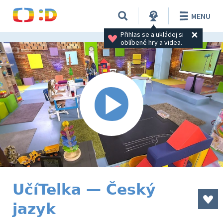
MENU
Přihlas se a ukládej si 
oblíbené hry a videa.
UčíTelka — Český
jazyk