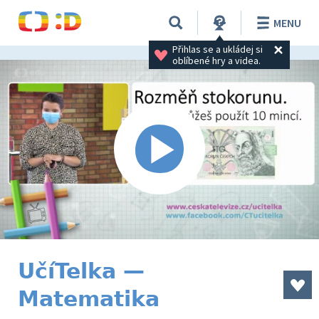
MENU
Přihlas se a ukládej si 
oblíbené hry a videa.
UčíTelka —
Matematika