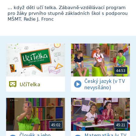
... když děti učí telka. Zábavně-vzdělávací program
pro žáky prvního stupně základních škol s podporou
MŠMT. Režie J. Fronc
44:53
Český jazyk (v TV
UčíTelka
nevysíláno)
45:02
45:21
Člověk a jeho
Matematika (v TV