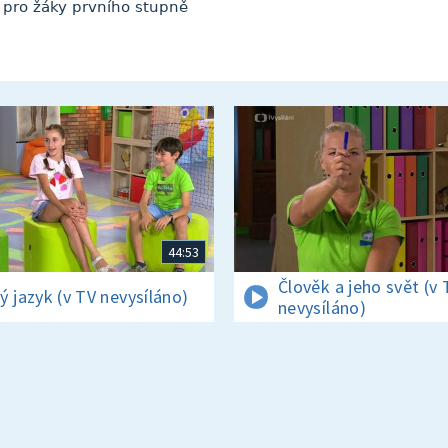
m pro žáky prvního stupně
44:53
Člověk a jeho svět (v 
ý jazyk (v TV nevysíláno)
nevysíláno)