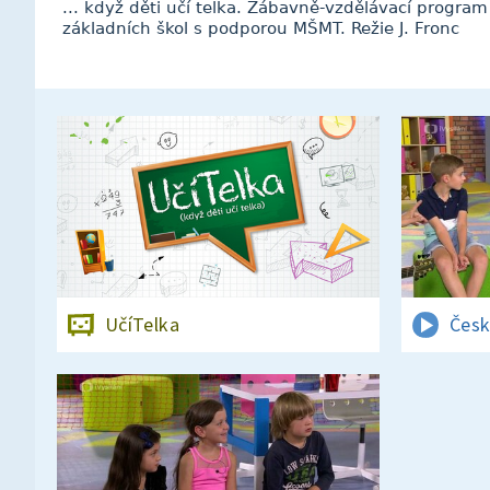
... když děti učí telka. Zábavně-vzdělávací progra
základních škol s podporou MŠMT. Režie J. Fronc
UčíTelka
Česk