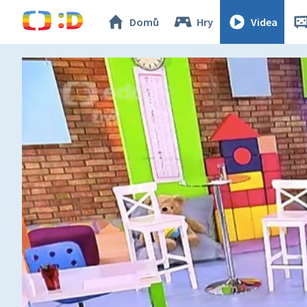
Domů
Hry
Videa