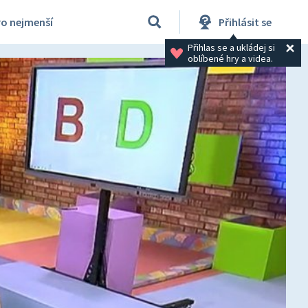
ro nejmenší
Přihlásit se
Přihlas se a ukládej si 
oblíbené hry a videa.