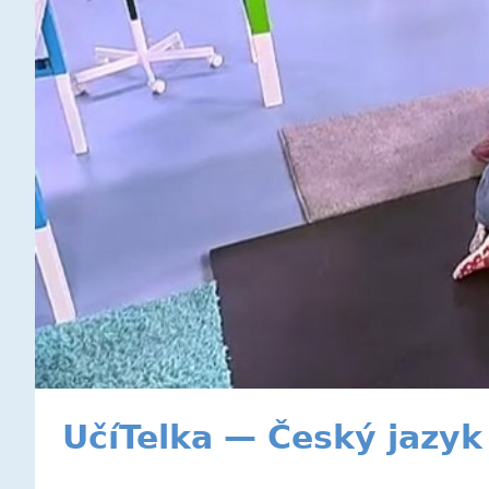
UčíTelka — Český jazyk