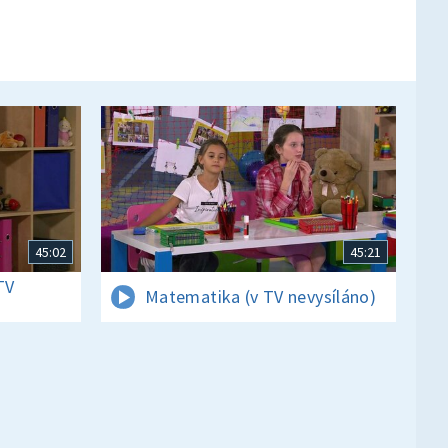
45:02
45:21
TV
Matematika (v TV nevysíláno)