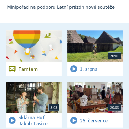
Minipořad na podporu Letní prázdninové soutěže
20:01
Tamtam
1. srpna
3:03
20:03
Sklárna Huť
25. července
Jakub Tasice