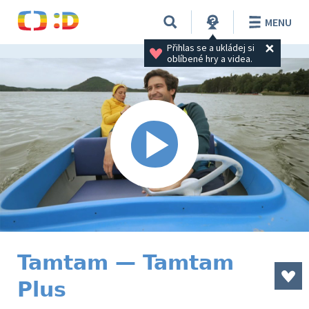
MENU
Přihlas se a ukládej si 
oblíbené hry a videa.
Tamtam — Tamtam
Plus