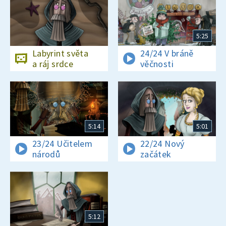
5:25
Labyrint světa
24/24 V bráně
a ráj srdce
věčnosti
5:14
5:01
23/24 Učitelem
22/24 Nový
národů
začátek
5:12