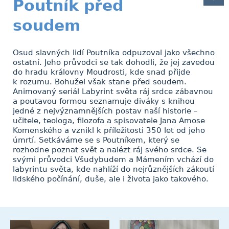
Poutník před
soudem
Osud slavných lidí Poutníka odpuzoval jako všechno
ostatní. Jeho průvodci se tak dohodli, že jej zavedou
do hradu královny Moudrosti, kde snad přijde
k rozumu. Bohužel však stane před soudem.
Animovaný seriál Labyrint světa ráj srdce zábavnou
a poutavou formou seznamuje diváky s knihou
jedné z nejvýznamnějších postav naší historie –
učitele, teologa, filozofa a spisovatele Jana Amose
Komenského a vznikl k příležitosti 350 let od jeho
úmrtí. Setkáváme se s Poutníkem, který se
rozhodne poznat svět a nalézt ráj svého srdce. Se
svými průvodci Všudybudem a Mámením vchází do
labyrintu světa, kde nahlíží do nejrůznějších zákoutí
lidského počínání, duše, ale i života jako takového.