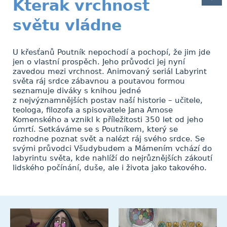
Kterak vrchnost
světu vládne
U křesťanů Poutník nepochodí a pochopí, že jim jde
jen o vlastní prospěch. Jeho průvodci jej nyní
zavedou mezi vrchnost. Animovaný seriál Labyrint
světa ráj srdce zábavnou a poutavou formou
seznamuje diváky s knihou jedné
z nejvýznamnějších postav naší historie – učitele,
teologa, filozofa a spisovatele Jana Amose
Komenského a vznikl k příležitosti 350 let od jeho
úmrtí. Setkáváme se s Poutníkem, který se
rozhodne poznat svět a nalézt ráj svého srdce. Se
svými průvodci Všudybudem a Mámením vchází do
labyrintu světa, kde nahlíží do nejrůznějších zákoutí
lidského počínání, duše, ale i života jako takového.