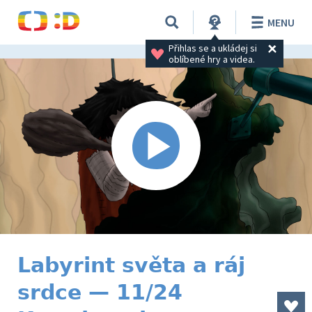
MENU
Přihlas se a ukládej si 
oblíbené hry a videa.
Labyrint světa a ráj
srdce — 11/24