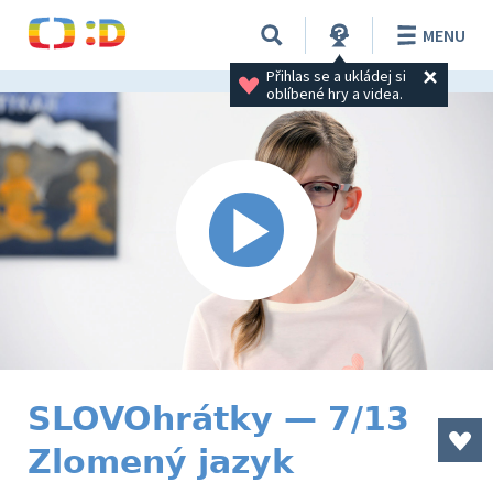
MENU
Přihlas se a ukládej si 
oblíbené hry a videa.
SLOVOhrátky — 7/13
Zlomený jazyk