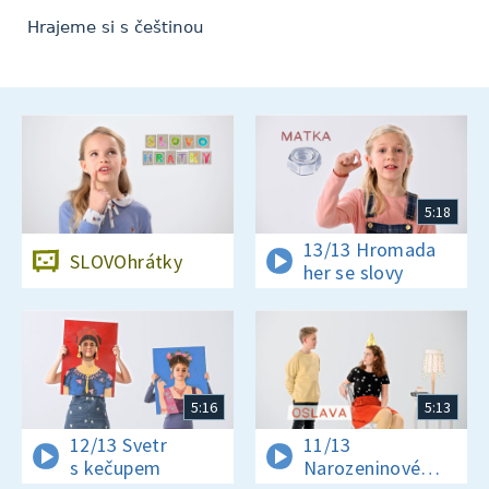
Hrajeme si s češtinou
5:18
13/13 Hromada
SLOVOhrátky
her se slovy
5:16
5:13
12/13 Svetr
11/13
s kečupem
Narozeninové