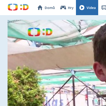
Domů
Hry
Videa