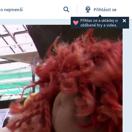
ro nejmenší
Přihlásit se
Přihlas se a ukládej si 
oblíbené hry a videa.