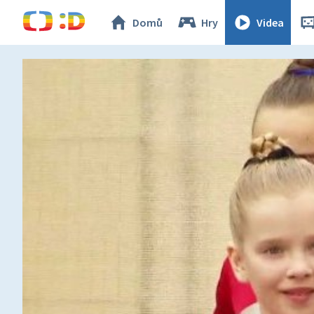
Domů
Hry
Videa