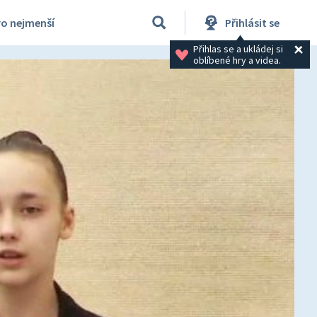
ro nejmenší
Přihlásit se
Přihlas se a ukládej si 
oblíbené hry a videa.