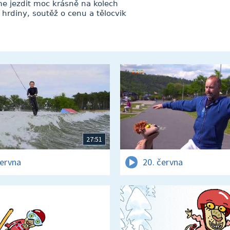
e jezdit moc krásně na kolech
hrdiny, soutěž o cenu a tělocvik
27:51
června
20. června