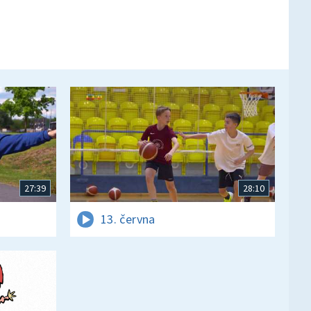
27:39
28:10
13. června