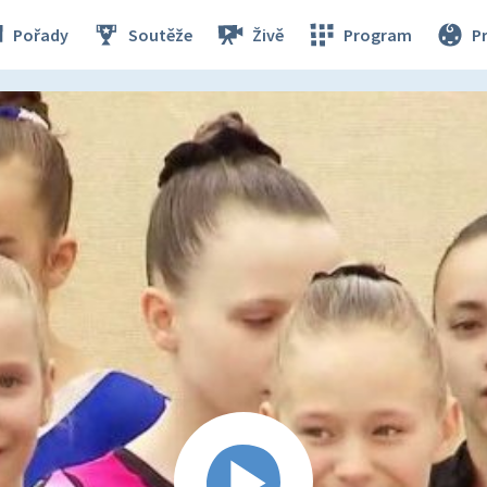
Pořady
Soutěže
Živě
Program
P