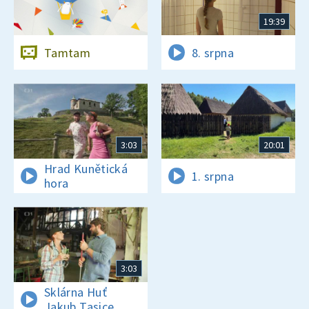
19:39
Tamtam
8. srpna
3:03
20:01
Hrad Kunětická
1. srpna
hora
3:03
Sklárna Huť
Jakub Tasice