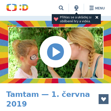
MENU
Přihlas se a ukládej si 
oblíbené hry a videa.
Tamtam — 1. června
2019