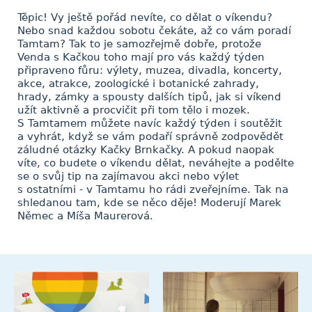
Těpic! Vy ještě pořád nevíte, co dělat o víkendu?
Nebo snad každou sobotu čekáte, až co vám poradí
Tamtam? Tak to je samozřejmě dobře, protože
Venda s Kačkou toho mají pro vás každý týden
připraveno fůru: výlety, muzea, divadla, koncerty,
akce, atrakce, zoologické i botanické zahrady,
hrady, zámky a spousty dalších tipů, jak si víkend
užít aktivně a procvičit při tom tělo i mozek.
S Tamtamem můžete navíc každý týden i soutěžit
a vyhrát, když se vám podaří správně zodpovědět
záludné otázky Kačky Brnkačky. A pokud naopak
víte, co budete o víkendu dělat, neváhejte a podělte
se o svůj tip na zajímavou akci nebo výlet
s ostatními - v Tamtamu ho rádi zveřejníme. Tak na
shledanou tam, kde se něco děje! Moderují Marek
Němec a Míša Maurerová.