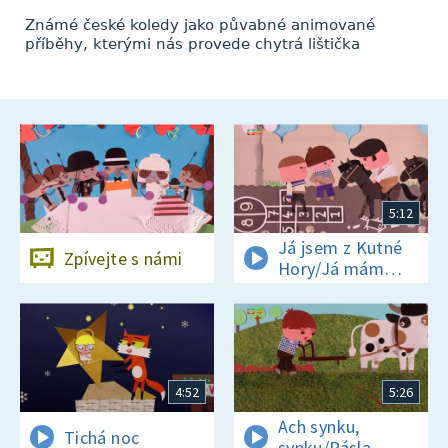
Známé české koledy jako půvabné animované
příběhy, kterými nás provede chytrá lištička
5:12
Já jsem z Kutné
Zpívejte s námi
Hory/Já mám
koně
4:52
5:26
Ach synku,
Tichá noc
synku/Pásla