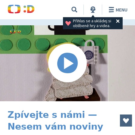
MENU
Přihlas se a ukládej si 
oblíbené hry a videa.
Zpívejte s námi —
Nesem vám noviny