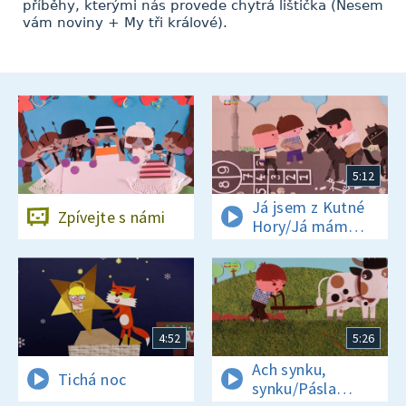
příběhy, kterými nás provede chytrá lištička (Nesem
vám noviny + My tři králové).
5:12
Já jsem z Kutné
Zpívejte s námi
Hory/Já mám
koně
4:52
5:26
Ach synku,
Tichá noc
synku/Pásla