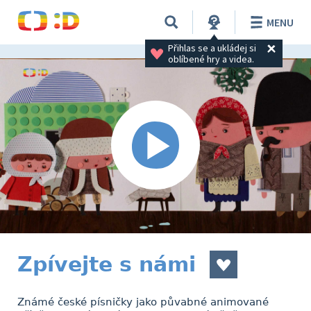
MENU
Přihlas se a ukládej si 
oblíbené hry a videa.
Zpívejte s námi
Známé české písničky jako půvabné animované