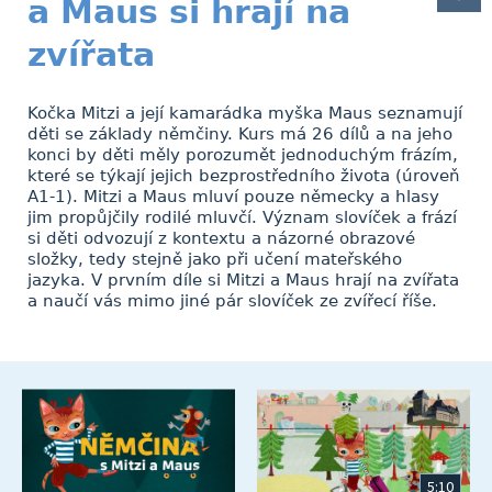
a Maus si hrají na
zvířata
Kočka Mitzi a její kamarádka myška Maus seznamují
děti se základy němčiny. Kurs má 26 dílů a na jeho
konci by děti měly porozumět jednoduchým frázím,
které se týkají jejich bezprostředního života (úroveň
A1-1). Mitzi a Maus mluví pouze německy a hlasy
jim propůjčily rodilé mluvčí. Význam slovíček a frází
si děti odvozují z kontextu a názorné obrazové
složky, tedy stejně jako při učení mateřského
jazyka. V prvním díle si Mitzi a Maus hrají na zvířata
a naučí vás mimo jiné pár slovíček ze zvířecí říše.
5:10