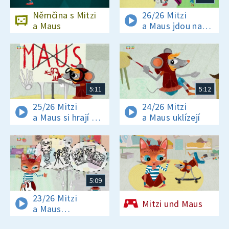
Němčina s Mitzi
26/26 Mitzi
a Maus
a Maus jdou na
výlet
5:11
5:12
25/26 Mitzi
24/26 Mitzi
a Maus si hrají na
a Maus uklízejí
školu
5:09
23/26 Mitzi
Mitzi und Maus
a Maus
fotografují