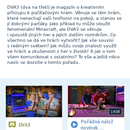
DVA3 (dva na třetí) je magazín o kreativním
přístupu k počítačovým hrám. Věnuje se těm hrám,
které nenechají vaši tvořivost na pokoji, a stanou se
jí dobrými parťáky. Jako příklad tu může sloužit
fenomenální Minecraft, ale DVA3 se věnuje
i spoustě jiných her a jejich dalším rozměrům. Co
všechno se dá ve hrách vytvořit? Jak vše souvisí
s reálným světem? Jak můžu svoje znalosti využít
ve hrách a zkušenosti z her v životě? A jak o tom
všem komunikovat s ostatními? To vše a ještě něco
navíc se dozvíte v tomto pořadu.
14:08
Pořádná nálož
DVA3
novinek