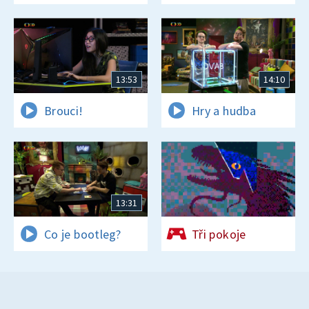
a zajímavostí
13:53
14:10
Brouci!
Hry a hudba
13:31
Co je bootleg?
Tři pokoje