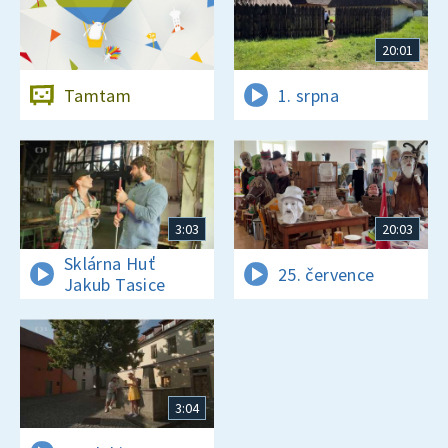
20:01
Tamtam
1. srpna
3:03
20:03
Sklárna Huť
25. července
Jakub Tasice
3:04