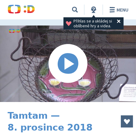
MENU
Přihlas se a ukládej si 
oblíbené hry a videa.
Tamtam —
8. prosince 2018