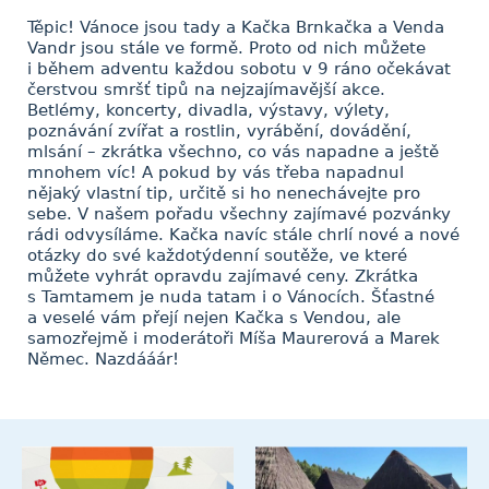
Těpic! Vánoce jsou tady a Kačka Brnkačka a Venda
Vandr jsou stále ve formě. Proto od nich můžete
i během adventu každou sobotu v 9 ráno očekávat
čerstvou smršť tipů na nejzajímavější akce.
Betlémy, koncerty, divadla, výstavy, výlety,
poznávání zvířat a rostlin, vyrábění, dovádění,
mlsání – zkrátka všechno, co vás napadne a ještě
mnohem víc! A pokud by vás třeba napadnul
nějaký vlastní tip, určitě si ho nenechávejte pro
sebe. V našem pořadu všechny zajímavé pozvánky
rádi odvysíláme. Kačka navíc stále chrlí nové a nové
otázky do své každotýdenní soutěže, ve které
můžete vyhrát opravdu zajímavé ceny. Zkrátka
s Tamtamem je nuda tatam i o Vánocích. Šťastné
a veselé vám přejí nejen Kačka s Vendou, ale
samozřejmě i moderátoři Míša Maurerová a Marek
Němec. Nazdááár!