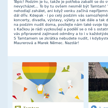
Těpic! Podzim je tu, takže je potřeba zabalit se do 
nevycházet... To by tu ovšem nesměl být Tamtam! 
nehodlají zahálet, ani když venku začíná nepříjem
dál dřív. Kdepak - i po celý podzim vás samozřejmě
koncerty, divadla, výstavy, výlety a tak dále a tak d
na podzim nudit doma, posílejte nám také svoje ti
s Kačkou je rádi vyzkoušejí a podělí se o ně s ost
vás připravené zajímavé odměny a to i v každotýde
S Tamtamem se zkrátka nebudete nudit, i kdybyste 
Maurerová a Marek Němec. Nazdár!