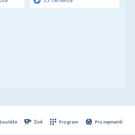
sice
25. července
Soutěže
Živě
Program
Pro nejmenší