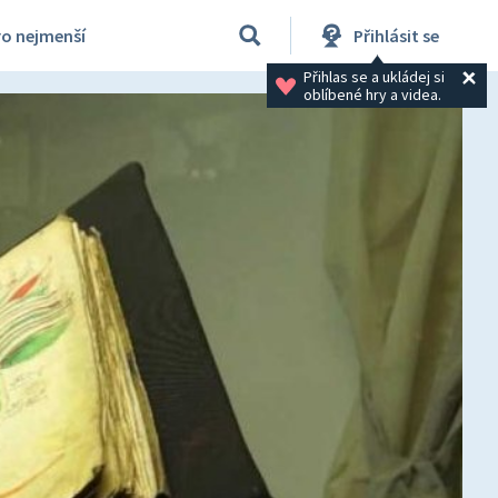
ro nejmenší
Přihlásit se
Přihlas se a ukládej si 
oblíbené hry a videa.