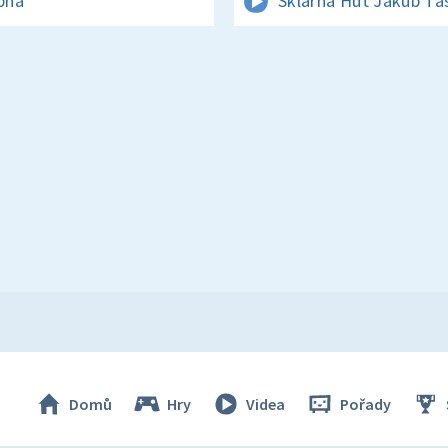
rpna
Sklárna Huť Jakub Ta
Domů
Hry
Videa
Pořady