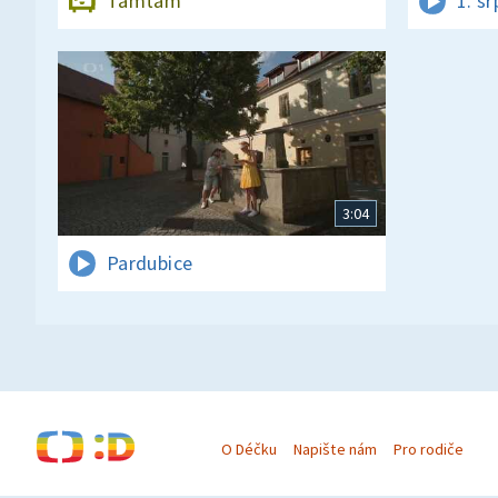
Tamtam
1. s
3:04
Pardubice
O Déčku
Napište nám
Pro rodiče