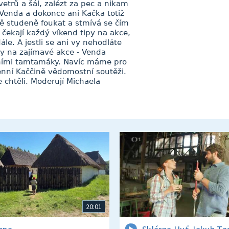
svetrů a šál, zalézt za pec a nikam
Venda a dokonce ani Kačka totiž
ně studeně foukat a stmívá se čím
 čekají každý víkend tipy na akce,
ále. A jestli se ani vy nehodláte
py na zajímavé akce - Venda
atními tamtamáky. Navíc máme pro
nní Kaččině vědomostní soutěži.
chtěli. Moderují Michaela
20:01