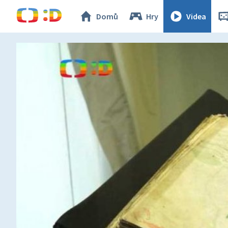
Domů
Hry
Videa